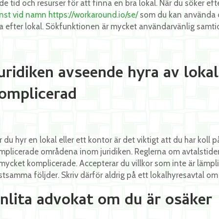
de tid och resurser för att finna en bra lokal. När du söker eft
änst vid namn https://workaround.io/se/
som du kan använda dig 
ta efter lokal. Sökfunktionen är mycket användarvänlig samt
uridiken avseende hyra av lokal
omplicerad
 du hyr en lokal eller ett kontor är det viktigt att du har koll 
mplicerade områdena inom juridiken. Reglerna om avtalstider
 mycket komplicerade. Accepterar du villkor som inte är lämpl
stsamma följder. Skriv därför aldrig på ett lokalhyresavtal om
nlita advokat om du är osäker