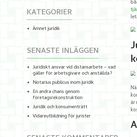
bå
tj
KATEGORIER
le
Ämnet juridik
J
SENASTE INLÄGGEN
k
Juridiskt ansvar vid distansarbete – vad
gäller för arbetsgivare och anställda?
Notarius publicus inom juridik
När
En andra chans genom
ko
företagsrekonstruktion
är
Juridik och konsumenträtt
ko
Vidareutbildning för jurister
A