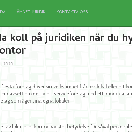
IDA
ÄMNET JURIDIK
KONTAKTA OSS
a koll på juridiken när du hy
ontor
uli, 2020
 flesta företag driver sin verksamhet från en lokal eller ett 
ller oavsett om det är ett serviceföretag med ett hundratal an
retag som äger sina egna lokaler.
let av lokal eller kontor har stor betydelse för såväl personal