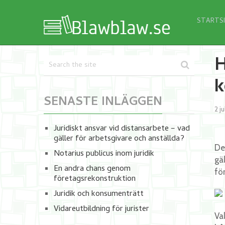
STARTS
H
k
SENASTE INLÄGGEN
2 j
Juridiskt ansvar vid distansarbete – vad
gäller för arbetsgivare och anställda?
De
Notarius publicus inom juridik
gä
En andra chans genom
fö
företagsrekonstruktion
Juridik och konsumenträtt
Vidareutbildning för jurister
Va