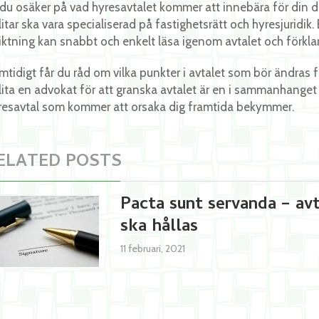
 du osäker på vad hyresavtalet kommer att innebära för din 
litar ska vara specialiserad på fastighetsrätt och hyresjuridi
riktning kan snabbt och enkelt läsa igenom avtalet och förklar
mtidigt får du råd om vilka punkter i avtalet som bör ändras för
lita en advokat för att granska avtalet är en i sammanhanget 
resavtal som kommer att orsaka dig framtida bekymmer.
ELATED POSTS
Pacta sunt servanda – avt
ska hållas
11 februari, 2021