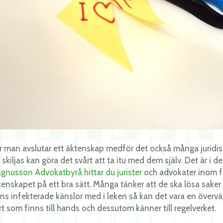
r man avslutar ett äktenskap medför det också många juridisk
 skiljas kan göra det svårt att ta itu med dem själv. Det är i de 
gnusson Advokatbyrå hittar du jurister
och advokater inom fa
tenskapet på ett bra sätt. Många tänker att de ska lösa sak
nns infekterade känslor med i leken så kan det vara en överväl
rt som finns till hands och dessutom känner till regelverket.