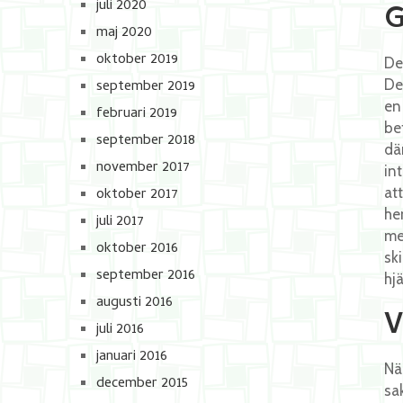
juli 2020
G
maj 2020
oktober 2019
De
september 2019
De
en
februari 2019
be
september 2018
dä
november 2017
in
oktober 2017
at
he
juli 2017
me
oktober 2016
sk
september 2016
hjä
augusti 2016
V
juli 2016
januari 2016
Nä
december 2015
sa