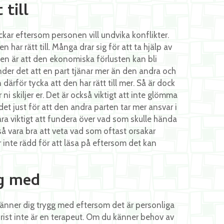
 till
ckar eftersom personen vill undvika konflikter.
ar rätt till. Många drar sig för att ta hjälp av
en är att den ekonomiska förlusten kan bli
nder det att en part tjänar mer än den andra och
därför tycka att den har rätt till mer. Så är dock
ni skiljer er. Det är också viktigt att inte glömma
et just för att den andra parten tar mer ansvar i
ara viktigt att fundera över vad som skulle hända
å vara bra att veta vad som oftast orsakar
 inte rädd för att läsa på eftersom det kan
gg med
u känner dig trygg med eftersom det är personliga
urist inte är en terapeut. Om du känner behov av