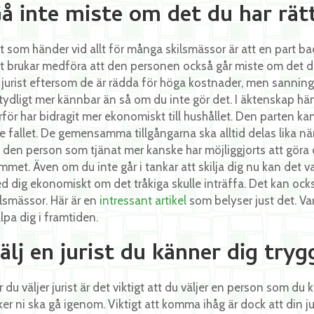
å inte miste om det du har rätt
t som händer vid allt för många skilsmässor är att en part ba
t brukar medföra att den personen också går miste om det den h
 jurist eftersom de är rädda för höga kostnader, men sanning
tydligt mer kännbar än så om du inte gör det. I äktenskap hä
rför har bidragit mer ekonomiskt till hushållet. Den parten kan 
te fallet. De gemensamma tillgångarna ska alltid delas lika när 
t den person som tjänat mer kanske har möjliggjorts att göra d
mmet. Även om du inte går i tankar att skilja dig nu kan det v
d dig ekonomiskt om det tråkiga skulle inträffa. Det kan ocks
ilsmässor. Här är en
intressant artikel
som belyser just det. Var
lpa dig i framtiden.
älj en jurist du känner dig try
r du väljer jurist är det viktigt att du väljer en person som d
ker ni ska gå igenom. Viktigt att komma ihåg är dock att din j