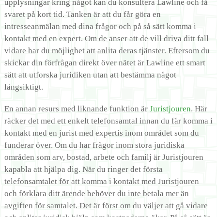
upplysningar kring något kan du konsultera Lawline och få
svaret på kort tid. Tanken är att du får göra en
intresseanmälan med dina frågor och på så sätt komma i
kontakt med en expert. Om de anser att de vill driva ditt fall
vidare har du möjlighet att anlita deras tjänster. Eftersom du
skickar din förfrågan direkt över nätet är Lawline ett smart
sätt att utforska juridiken utan att bestämma något
långsiktigt.
En annan resurs med liknande funktion är
Juristjouren
. Här
räcker det med ett enkelt telefonsamtal innan du får komma i
kontakt med en jurist med expertis inom området som du
funderar över. Om du har frågor inom stora juridiska
områden som arv, bostad, arbete och familj är Juristjouren
kapabla att hjälpa dig. När du ringer det första
telefonsamtalet för att komma i kontakt med Juristjouren
och förklara ditt ärende behöver du inte betala mer än
avgiften för samtalet. Det är först om du väljer att gå vidare