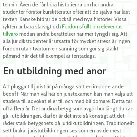
termin. Även de får höra historierna om hur andra
studenter förstör kurslitteratur efter att de själva har läst
texten. Kanske bidrar de också med nya historier. Vissa
rykten är bara slarvigt och
Fördomsfullt om elevernas
tillvaro
medan andra berättelser har mer tyngd i sig. Att
alla juridikstudenter är utsatta för mycket stress är ingen
fördom utan tvärtom en sanning som gör sig starkt
påmind när det till exempel är tentadags.
En utbildning med anor
Att plugga till jurist är på många sätt en imponerande
bedrift. När man väl har en juristexamen kan man välja att
studera till advokat eller till och med bli domare. Detta tar
ofta flera år. Det är dina betyg som avgör hur långt du kan
gå i utbildningen, därför är det inte så konstigt att det
råder stark betygshets på juridikutbildningen. Traditionellt
sett brukar juristutbildningen ses som en av de mest