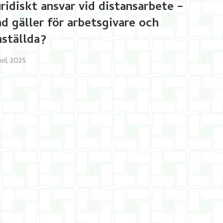
uridiskt ansvar vid distansarbete –
ad gäller för arbetsgivare och
nställda?
pril, 2025